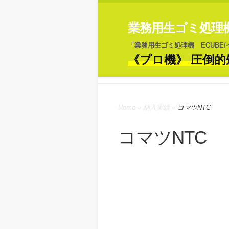
業務用生ゴミ処理機 
「業務用生ゴミ処理機 ECUBE
《プロ機》 圧倒的
Home
»
納入実績
»
コマツNTC
コマツNTC