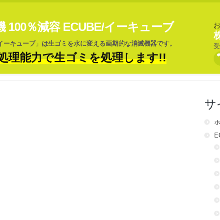
100％減容 ECUBE/イーキューブ
/イーキューブ」は生ゴミを水に変える画期的な消滅機器です。
受
処理能力で生ゴミを処理します!!
サ
E