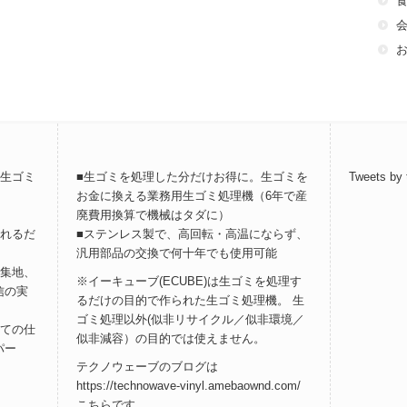
用生ゴミ
■生ゴミを処理した分だけお得に。生ゴミを
Tweets by
お金に換える業務用生ゴミ処理機（6年で産
廃費用換算で機械はタダに）
入れるだ
■ステンレス製で、高回転・高温にならず、
汎用部品の交換で何十年でも使用可能
密集地、
※イーキューブ(ECUBE)は生ゴミを処理す
信の実
るだけの目的で作られた生ゴミ処理機。 生
ゴミ処理以外(似非リサイクル／似非環境／
しての仕
似非減容）の目的では使えません。
パー
テクノウェーブのブログは
https://technowave-vinyl.amebaownd.com/
こちら
です。