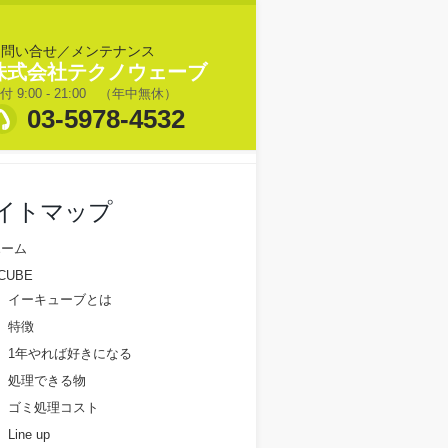
お問い合せ／メンテナンス
株式会社テクノウェーブ
付 9:00 - 21:00 （年中無休）
03-5978-4532
イトマップ
ホーム
CUBE
イーキューブとは
特徴
1年やれば好きになる
処理できる物
ゴミ処理コスト
Line up