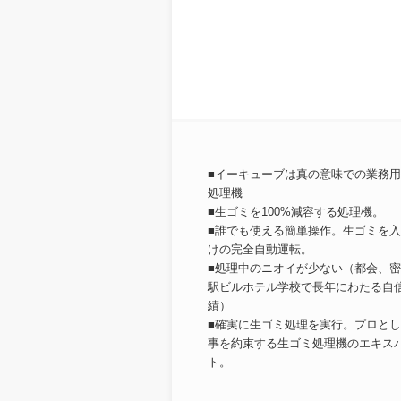
■イーキューブは真の意味での業務
処理機
■生ゴミを100%減容する処理機。
■誰でも使える簡単操作。生ゴミを
けの完全自動運転。
■処理中のニオイが少ない（都会、
駅ビルホテル学校で長年にわたる自
績）
■確実に生ゴミ処理を実行。プロと
事を約束する生ゴミ処理機のエキス
ト。