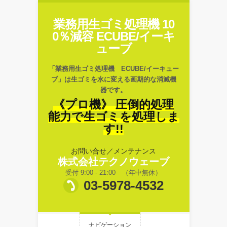
業務用生ゴミ処理機 10
0％減容 ECUBE/イーキ
ューブ
「業務用生ゴミ処理機 ECUBE/イーキュー
ブ」は生ゴミを水に変える画期的な消滅機
器です。
《プロ機》 圧倒的処理
能力で生ゴミを処理しま
す!!
お問い合せ／メンテナンス
株式会社テクノウェーブ
受付 9:00 - 21:00 （年中無休）
03-5978-4532
ナビゲーション