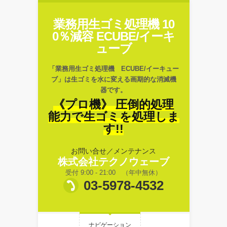
業務用生ゴミ処理機 10
0％減容 ECUBE/イーキ
ューブ
「業務用生ゴミ処理機 ECUBE/イーキュー
ブ」は生ゴミを水に変える画期的な消滅機
器です。
《プロ機》 圧倒的処理
能力で生ゴミを処理しま
す!!
お問い合せ／メンテナンス
株式会社テクノウェーブ
受付 9:00 - 21:00 （年中無休）
03-5978-4532
ナビゲーション