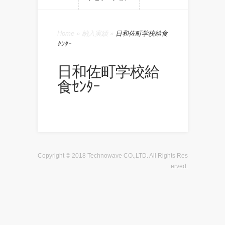
Home
»
納入実績
»
日和佐町学校給食
ｾﾝﾀｰ
日和佐町学校給
食ｾﾝﾀｰ
Copyright © 2018 Technowave CO.,LTD. All Rights Res
erved.