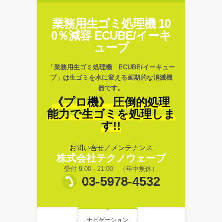
業務用生ゴミ処理機 10
0％減容 ECUBE/イーキ
ューブ
「業務用生ゴミ処理機 ECUBE/イーキュー
ブ」は生ゴミを水に変える画期的な消滅機
器です。
《プロ機》 圧倒的処理
能力で生ゴミを処理しま
す!!
お問い合せ／メンテナンス
株式会社テクノウェーブ
受付 9:00 - 21:00 （年中無休）
03-5978-4532
ナビゲーション