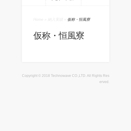
Home
»
納入実績
»
仮称・恒風寮
仮称・恒風寮
Copyright © 2018 Technowave CO.,LTD. All Rights Res
erved.