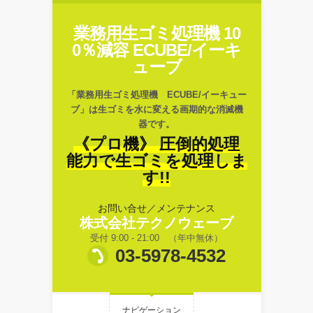
業務用生ゴミ処理機 10
0％減容 ECUBE/イーキ
ューブ
「業務用生ゴミ処理機 ECUBE/イーキュー
ブ」は生ゴミを水に変える画期的な消滅機
器です。
《プロ機》 圧倒的処理
能力で生ゴミを処理しま
す!!
お問い合せ／メンテナンス
株式会社テクノウェーブ
受付 9:00 - 21:00 （年中無休）
03-5978-4532
ナビゲーション