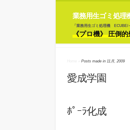
業務用生ゴミ処理機 
「業務用生ゴミ処理機 ECUBE
《プロ機》 圧倒的
Home
»
Posts made in 11月, 2009
愛成学園
ﾎﾟｰﾗ化成