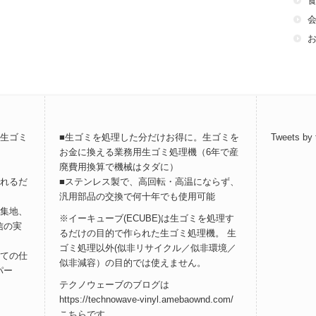
用生ゴミ
■生ゴミを処理した分だけお得に。生ゴミを
Tweets by
お金に換える業務用生ゴミ処理機（6年で産
廃費用換算で機械はタダに）
入れるだ
■ステンレス製で、高回転・高温にならず、
汎用部品の交換で何十年でも使用可能
密集地、
※イーキューブ(ECUBE)は生ゴミを処理す
信の実
るだけの目的で作られた生ゴミ処理機。 生
ゴミ処理以外(似非リサイクル／似非環境／
しての仕
似非減容）の目的では使えません。
パー
テクノウェーブのブログは
https://technowave-vinyl.amebaownd.com/
こちら
です。