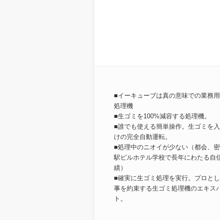
■イーキューブは真の意味での業務
処理機
■生ゴミを100%減容する処理機。
■誰でも使える簡単操作。生ゴミを
けの完全自動運転。
■処理中のニオイが少ない（都会、
駅ビルホテル学校で長年にわたる自
績）
■確実に生ゴミ処理を実行。プロと
事を約束する生ゴミ処理機のエキス
ト。