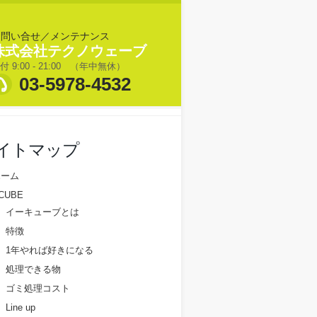
お問い合せ／メンテナンス
株式会社テクノウェーブ
付 9:00 - 21:00 （年中無休）
03-5978-4532
イトマップ
ホーム
CUBE
イーキューブとは
特徴
1年やれば好きになる
処理できる物
ゴミ処理コスト
Line up