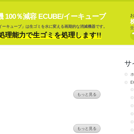
100％減容 ECUBE/イーキューブ
/イーキューブ」は生ゴミを水に変える画期的な消滅機器です。
受
処理能力で生ゴミを処理します!!
サ
E
もっと見る
もっと見る