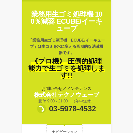
業務用生ゴミ処理機 10
0％減容 ECUBE/イーキ
ューブ
「業務用生ゴミ処理機 ECUBE/イーキュー
ブ」は生ゴミを水に変える画期的な消滅機
器です。
《プロ機》 圧倒的処理
能力で生ゴミを処理しま
す!!
お問い合せ／メンテナンス
株式会社テクノウェーブ
受付 9:00 - 21:00 （年中無休）
03-5978-4532
ナビゲーション