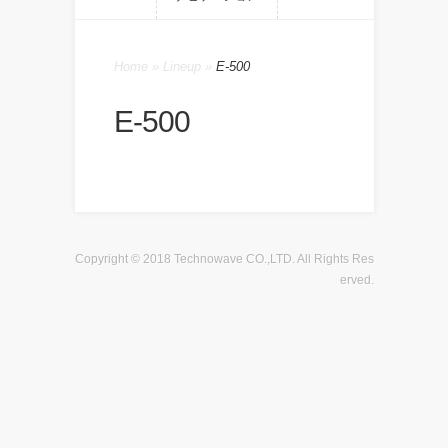
Home
»
Lineup
»
E-500
E-500
Copyright © 2018 Technowave CO.,LTD. All Rights Res
erved.