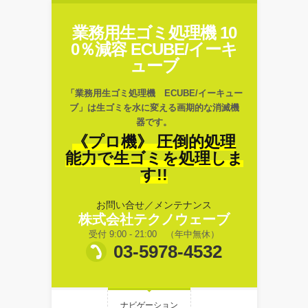
業務用生ゴミ処理機 10
0％減容 ECUBE/イーキ
ューブ
「業務用生ゴミ処理機 ECUBE/イーキュー
ブ」は生ゴミを水に変える画期的な消滅機
器です。
《プロ機》 圧倒的処理
能力で生ゴミを処理しま
す!!
お問い合せ／メンテナンス
株式会社テクノウェーブ
受付 9:00 - 21:00 （年中無休）
03-5978-4532
ナビゲーション