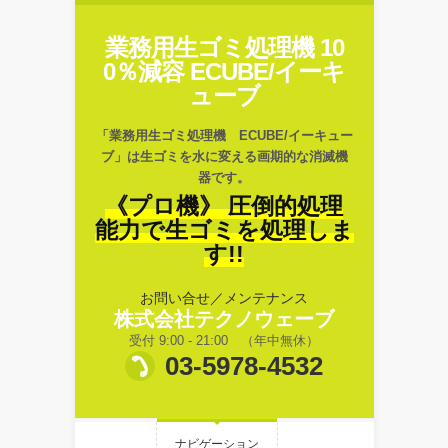
業務用生ゴミ処理機 10
0％減容 ECUBE/イーキ
ューブ
「業務用生ゴミ処理機 ECUBE/イーキュー
ブ」は生ゴミを水に変える画期的な消滅機
器です。
《プロ機》 圧倒的処理
能力で生ゴミを処理しま
す!!
お問い合せ／メンテナンス
株式会社テクノウェーブ
受付 9:00 - 21:00 （年中無休）
03-5978-4532
ナビゲーション