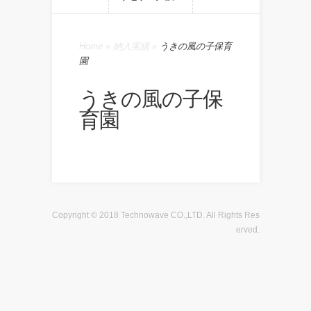
Home
»
納入実績
»
うきの風の子保育
園
うきの風の子保
育園
Copyright © 2018 Technowave CO.,LTD. All Rights Res
erved.