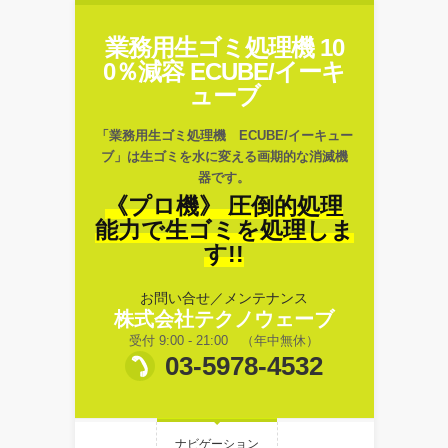
業務用生ゴミ処理機 10
0％減容 ECUBE/イーキ
ューブ
「業務用生ゴミ処理機 ECUBE/イーキュー
ブ」は生ゴミを水に変える画期的な消滅機
器です。
《プロ機》 圧倒的処理
能力で生ゴミを処理しま
す!!
お問い合せ／メンテナンス
株式会社テクノウェーブ
受付 9:00 - 21:00 （年中無休）
03-5978-4532
ナビゲーション