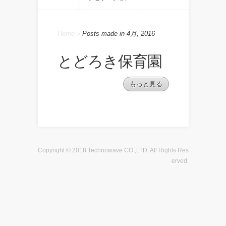
Home
»
Posts made in 4月, 2016
とどろき保育園
もっと見る
Copyright © 2018 Technowave CO.,LTD. All Rights Res
erved.