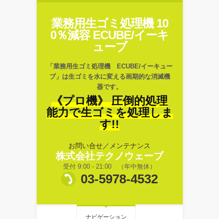
業務用生ゴミ処理機 10
0％減容 ECUBE/イーキ
ューブ
「業務用生ゴミ処理機 ECUBE/イーキュー
ブ」は生ゴミを水に変える画期的な消滅機
器です。
《プロ機》 圧倒的処理
能力で生ゴミを処理しま
す!!
お問い合せ／メンテナンス
株式会社テクノウェーブ
受付 9:00 - 21:00 （年中無休）
03-5978-4532
ナビゲーション